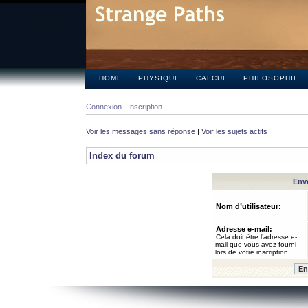
HOME
PHYSIQUE
CALCUL
PHILOSOPHIE
Connexion
Inscription
Voir les messages sans réponse
|
Voir les sujets actifs
Index du forum
Envo
Nom d’utilisateur:
Adresse e-mail:
Cela doit être l’adresse e-
mail que vous avez fourni
lors de votre inscription.