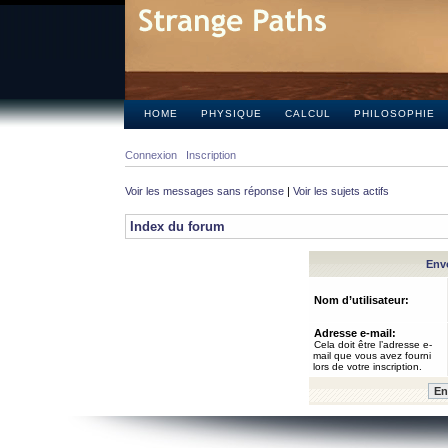
HOME
PHYSIQUE
CALCUL
PHILOSOPHIE
Connexion
Inscription
Voir les messages sans réponse
|
Voir les sujets actifs
Index du forum
Envo
Nom d’utilisateur:
Adresse e-mail:
Cela doit être l’adresse e-
mail que vous avez fourni
lors de votre inscription.