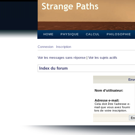
HOME
PHYSIQUE
CALCUL
PHILOSOPHIE
Connexion
Inscription
Voir les messages sans réponse
|
Voir les sujets actifs
Index du forum
Envo
Nom d’utilisateur:
Adresse e-mail:
Cela doit être l’adresse e-
mail que vous avez fourni
lors de votre inscription.