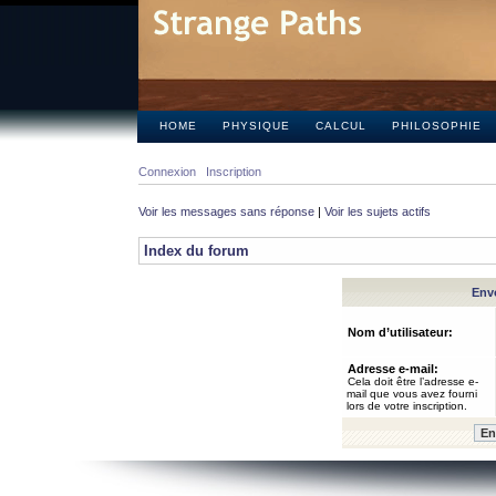
HOME
PHYSIQUE
CALCUL
PHILOSOPHIE
Connexion
Inscription
Voir les messages sans réponse
|
Voir les sujets actifs
Index du forum
Envo
Nom d’utilisateur:
Adresse e-mail:
Cela doit être l’adresse e-
mail que vous avez fourni
lors de votre inscription.