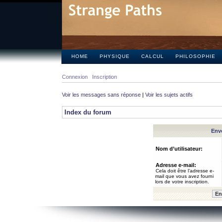
HOME
PHYSIQUE
CALCUL
PHILOSOPHIE
Connexion
Inscription
Voir les messages sans réponse
|
Voir les sujets actifs
Index du forum
Envo
Nom d’utilisateur:
Adresse e-mail:
Cela doit être l’adresse e-
mail que vous avez fourni
lors de votre inscription.