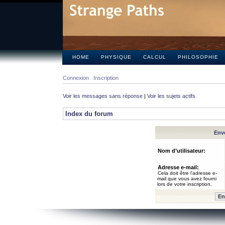
HOME
PHYSIQUE
CALCUL
PHILOSOPHIE
Connexion
Inscription
Voir les messages sans réponse
|
Voir les sujets actifs
Index du forum
Envo
Nom d’utilisateur:
Adresse e-mail:
Cela doit être l’adresse e-
mail que vous avez fourni
lors de votre inscription.