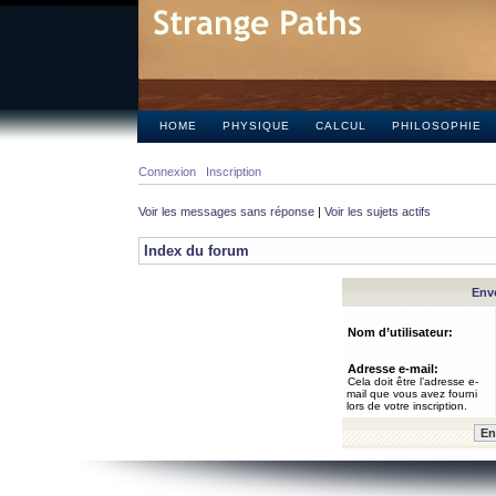
HOME
PHYSIQUE
CALCUL
PHILOSOPHIE
Connexion
Inscription
Voir les messages sans réponse
|
Voir les sujets actifs
Index du forum
Envo
Nom d’utilisateur:
Adresse e-mail:
Cela doit être l’adresse e-
mail que vous avez fourni
lors de votre inscription.