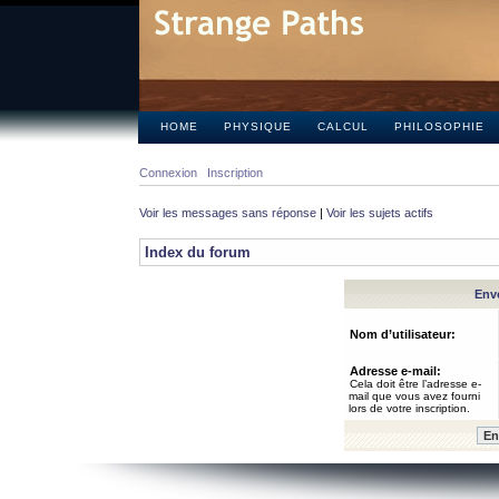
HOME
PHYSIQUE
CALCUL
PHILOSOPHIE
Connexion
Inscription
Voir les messages sans réponse
|
Voir les sujets actifs
Index du forum
Envo
Nom d’utilisateur:
Adresse e-mail:
Cela doit être l’adresse e-
mail que vous avez fourni
lors de votre inscription.