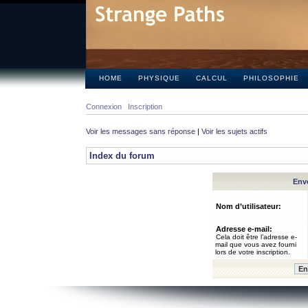
HOME
PHYSIQUE
CALCUL
PHILOSOPHIE
Connexion
Inscription
Voir les messages sans réponse
|
Voir les sujets actifs
Index du forum
Envo
Nom d’utilisateur:
Adresse e-mail:
Cela doit être l’adresse e-
mail que vous avez fourni
lors de votre inscription.