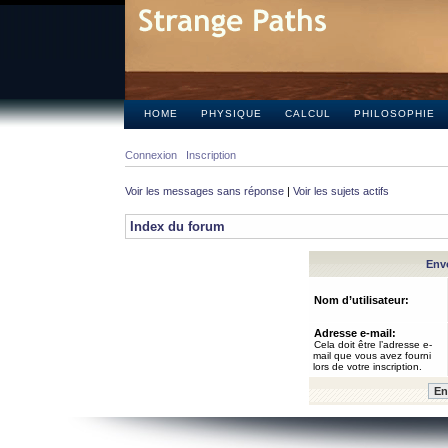
HOME
PHYSIQUE
CALCUL
PHILOSOPHIE
Connexion
Inscription
Voir les messages sans réponse
|
Voir les sujets actifs
Index du forum
Envo
Nom d’utilisateur:
Adresse e-mail:
Cela doit être l’adresse e-
mail que vous avez fourni
lors de votre inscription.