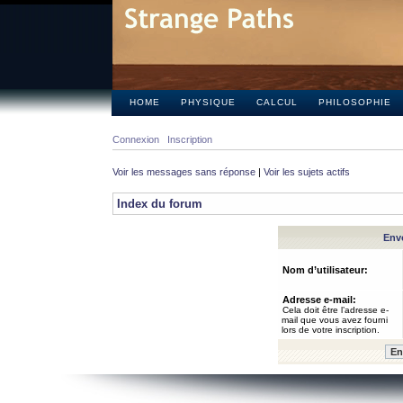
HOME
PHYSIQUE
CALCUL
PHILOSOPHIE
Connexion
Inscription
Voir les messages sans réponse
|
Voir les sujets actifs
Index du forum
Envo
Nom d’utilisateur:
Adresse e-mail:
Cela doit être l’adresse e-
mail que vous avez fourni
lors de votre inscription.