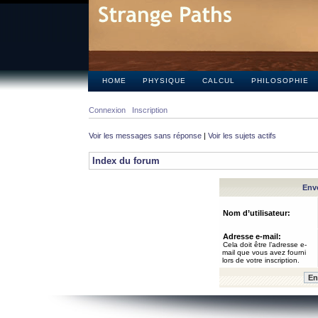
HOME
PHYSIQUE
CALCUL
PHILOSOPHIE
Connexion
Inscription
Voir les messages sans réponse
|
Voir les sujets actifs
Index du forum
Envo
Nom d’utilisateur:
Adresse e-mail:
Cela doit être l’adresse e-
mail que vous avez fourni
lors de votre inscription.