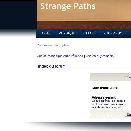
HOME
PHYSIQUE
CALCUL
PHILOSOPHIE
Connexion
Inscription
Voir les messages sans réponse
|
Voir les sujets actifs
Index du forum
Envo
Nom d’utilisateur:
Adresse e-mail:
Cela doit être l’adresse e-
mail que vous avez fourni
lors de votre inscription.