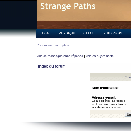
HOME
PHYSIQUE
CALCUL
PHILOSOPHIE
Connexion
Inscription
Voir les messages sans réponse
|
Voir les sujets actifs
Index du forum
Envo
Nom d’utilisateur:
Adresse e-mail:
Cela doit être l’adresse e-
mail que vous avez fourni
lors de votre inscription.