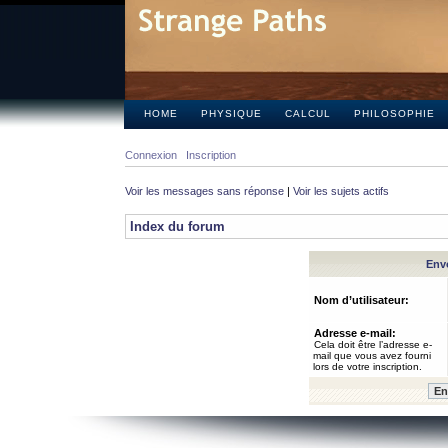
HOME
PHYSIQUE
CALCUL
PHILOSOPHIE
Connexion
Inscription
Voir les messages sans réponse
|
Voir les sujets actifs
Index du forum
Envo
Nom d’utilisateur:
Adresse e-mail:
Cela doit être l’adresse e-
mail que vous avez fourni
lors de votre inscription.