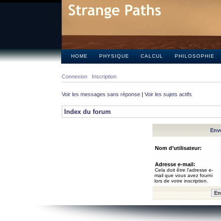
HOME
PHYSIQUE
CALCUL
PHILOSOPHIE
Connexion
Inscription
Voir les messages sans réponse
|
Voir les sujets actifs
Index du forum
Envo
Nom d’utilisateur:
Adresse e-mail:
Cela doit être l’adresse e-
mail que vous avez fourni
lors de votre inscription.