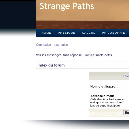
HOME
PHYSIQUE
CALCUL
PHILOSOPHIE
Connexion
Inscription
Voir les messages sans réponse
|
Voir les sujets actifs
Index du forum
Envo
Nom d’utilisateur:
Adresse e-mail:
Cela doit être l’adresse e-
mail que vous avez fourni
lors de votre inscription.