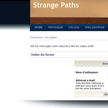
HOME
PHYSIQUE
CALCUL
PHILOSOPHIE
Connexion
Inscription
Voir les messages sans réponse
|
Voir les sujets actifs
Index du forum
Envo
Nom d’utilisateur:
Adresse e-mail:
Cela doit être l’adresse e-
mail que vous avez fourni
lors de votre inscription.