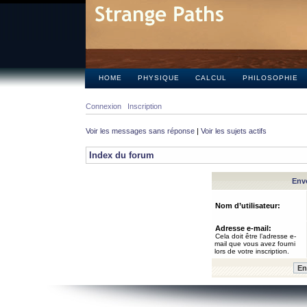
HOME
PHYSIQUE
CALCUL
PHILOSOPHIE
Connexion
Inscription
Voir les messages sans réponse
|
Voir les sujets actifs
Index du forum
Envo
Nom d’utilisateur:
Adresse e-mail:
Cela doit être l’adresse e-
mail que vous avez fourni
lors de votre inscription.