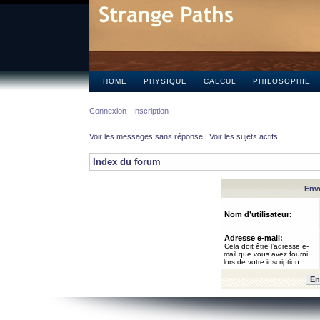
HOME
PHYSIQUE
CALCUL
PHILOSOPHIE
Connexion
Inscription
Voir les messages sans réponse
|
Voir les sujets actifs
Index du forum
Envo
Nom d’utilisateur:
Adresse e-mail:
Cela doit être l’adresse e-
mail que vous avez fourni
lors de votre inscription.