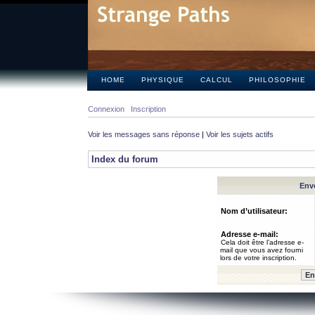
HOME
PHYSIQUE
CALCUL
PHILOSOPHIE
Connexion
Inscription
Voir les messages sans réponse
|
Voir les sujets actifs
Index du forum
Envo
Nom d’utilisateur:
Adresse e-mail:
Cela doit être l’adresse e-
mail que vous avez fourni
lors de votre inscription.