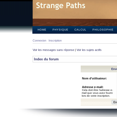
HOME
PHYSIQUE
CALCUL
PHILOSOPHIE
Connexion
Inscription
Voir les messages sans réponse
|
Voir les sujets actifs
Index du forum
Envo
Nom d’utilisateur:
Adresse e-mail:
Cela doit être l’adresse e-
mail que vous avez fourni
lors de votre inscription.