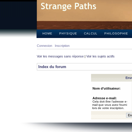
HOME
PHYSIQUE
CALCUL
PHILOSOPHIE
Connexion
Inscription
Voir les messages sans réponse
|
Voir les sujets actifs
Index du forum
Envo
Nom d’utilisateur:
Adresse e-mail:
Cela doit être l’adresse e-
mail que vous avez fourni
lors de votre inscription.