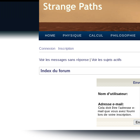
HOME
PHYSIQUE
CALCUL
PHILOSOPHIE
Connexion
Inscription
Voir les messages sans réponse
|
Voir les sujets actifs
Index du forum
Envo
Nom d’utilisateur:
Adresse e-mail:
Cela doit être l’adresse e-
mail que vous avez fourni
lors de votre inscription.