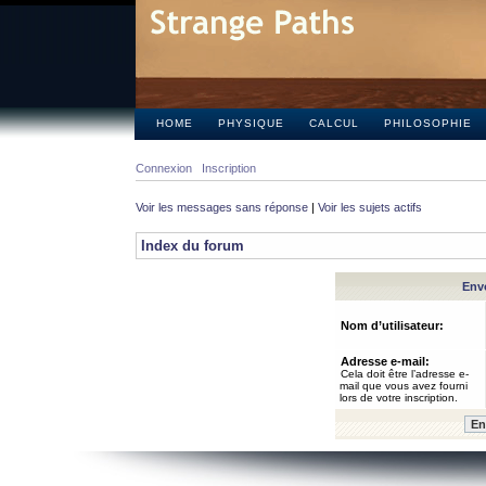
HOME
PHYSIQUE
CALCUL
PHILOSOPHIE
Connexion
Inscription
Voir les messages sans réponse
|
Voir les sujets actifs
Index du forum
Envo
Nom d’utilisateur:
Adresse e-mail:
Cela doit être l’adresse e-
mail que vous avez fourni
lors de votre inscription.