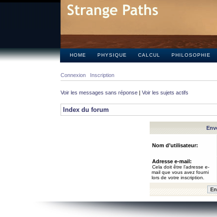
HOME
PHYSIQUE
CALCUL
PHILOSOPHIE
Connexion
Inscription
Voir les messages sans réponse
|
Voir les sujets actifs
Index du forum
Envo
Nom d’utilisateur:
Adresse e-mail:
Cela doit être l’adresse e-
mail que vous avez fourni
lors de votre inscription.