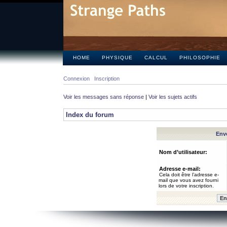
HOME
PHYSIQUE
CALCUL
PHILOSOPHIE
Connexion
Inscription
Voir les messages sans réponse
|
Voir les sujets actifs
Index du forum
Envo
Nom d’utilisateur:
Adresse e-mail:
Cela doit être l’adresse e-
mail que vous avez fourni
lors de votre inscription.