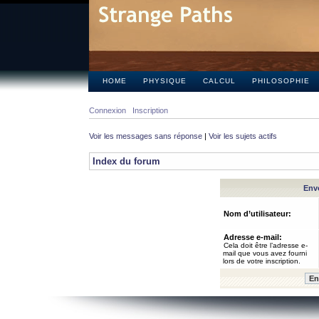
HOME
PHYSIQUE
CALCUL
PHILOSOPHIE
Connexion
Inscription
Voir les messages sans réponse
|
Voir les sujets actifs
Index du forum
Envo
Nom d’utilisateur:
Adresse e-mail:
Cela doit être l’adresse e-
mail que vous avez fourni
lors de votre inscription.