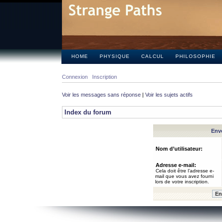
HOME
PHYSIQUE
CALCUL
PHILOSOPHIE
Connexion
Inscription
Voir les messages sans réponse
|
Voir les sujets actifs
Index du forum
Envo
Nom d’utilisateur:
Adresse e-mail:
Cela doit être l’adresse e-
mail que vous avez fourni
lors de votre inscription.