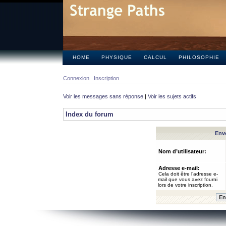
HOME
PHYSIQUE
CALCUL
PHILOSOPHIE
Connexion
Inscription
Voir les messages sans réponse
|
Voir les sujets actifs
Index du forum
Envo
Nom d’utilisateur:
Adresse e-mail:
Cela doit être l’adresse e-
mail que vous avez fourni
lors de votre inscription.