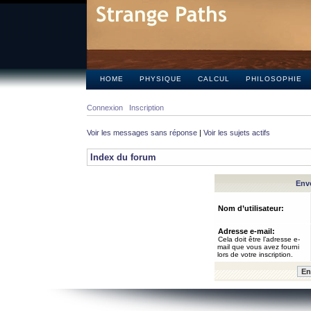
HOME
PHYSIQUE
CALCUL
PHILOSOPHIE
Connexion
Inscription
Voir les messages sans réponse
|
Voir les sujets actifs
Index du forum
Envo
Nom d’utilisateur:
Adresse e-mail:
Cela doit être l’adresse e-
mail que vous avez fourni
lors de votre inscription.