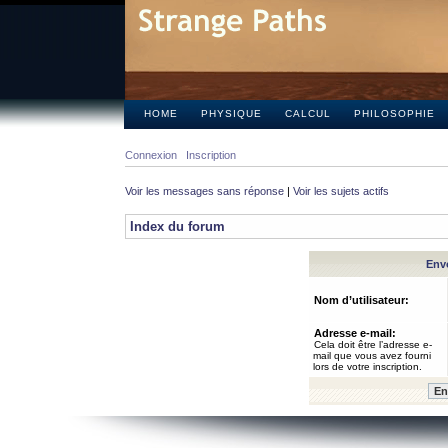
HOME
PHYSIQUE
CALCUL
PHILOSOPHIE
Connexion
Inscription
Voir les messages sans réponse
|
Voir les sujets actifs
Index du forum
Envo
Nom d’utilisateur:
Adresse e-mail:
Cela doit être l’adresse e-
mail que vous avez fourni
lors de votre inscription.