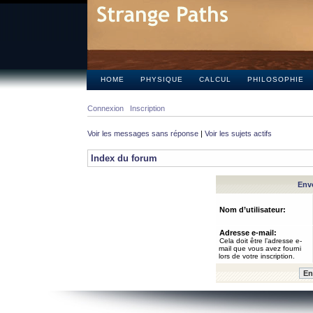
HOME
PHYSIQUE
CALCUL
PHILOSOPHIE
Connexion
Inscription
Voir les messages sans réponse
|
Voir les sujets actifs
Index du forum
Envo
Nom d’utilisateur:
Adresse e-mail:
Cela doit être l’adresse e-
mail que vous avez fourni
lors de votre inscription.