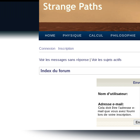
HOME
PHYSIQUE
CALCUL
PHILOSOPHIE
Connexion
Inscription
Voir les messages sans réponse
|
Voir les sujets actifs
Index du forum
Envo
Nom d’utilisateur:
Adresse e-mail:
Cela doit être l’adresse e-
mail que vous avez fourni
lors de votre inscription.