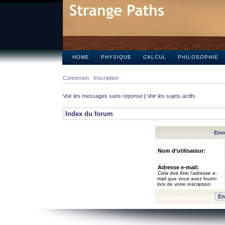
HOME
PHYSIQUE
CALCUL
PHILOSOPHIE
Connexion
Inscription
Voir les messages sans réponse
|
Voir les sujets actifs
Index du forum
Envo
Nom d’utilisateur:
Adresse e-mail:
Cela doit être l’adresse e-
mail que vous avez fourni
lors de votre inscription.