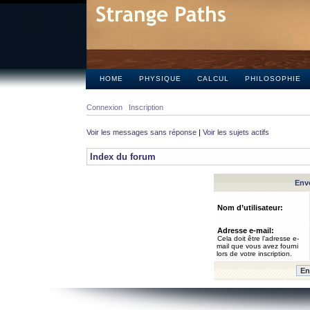
HOME
PHYSIQUE
CALCUL
PHILOSOPHIE
Connexion
Inscription
Voir les messages sans réponse
|
Voir les sujets actifs
Index du forum
Envo
Nom d’utilisateur:
Adresse e-mail:
Cela doit être l’adresse e-
mail que vous avez fourni
lors de votre inscription.