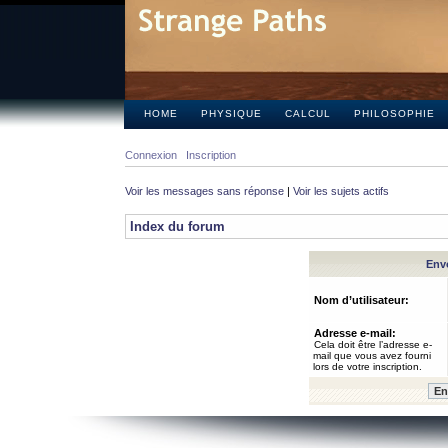
HOME
PHYSIQUE
CALCUL
PHILOSOPHIE
Connexion
Inscription
Voir les messages sans réponse
|
Voir les sujets actifs
Index du forum
Envo
Nom d’utilisateur:
Adresse e-mail:
Cela doit être l’adresse e-
mail que vous avez fourni
lors de votre inscription.