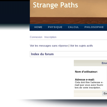
HOME
PHYSIQUE
CALCUL
PHILOSOPHIE
Connexion
Inscription
Voir les messages sans réponse
|
Voir les sujets actifs
Index du forum
Envo
Nom d’utilisateur:
Adresse e-mail:
Cela doit être l’adresse e-
mail que vous avez fourni
lors de votre inscription.