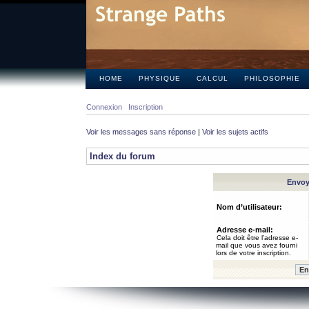
HOME
PHYSIQUE
CALCUL
PHILOSOPHIE
Connexion
Inscription
Voir les messages sans réponse
|
Voir les sujets actifs
Index du forum
Envoye
Nom d’utilisateur:
Adresse e-mail:
Cela doit être l’adresse e-
mail que vous avez fourni
lors de votre inscription.