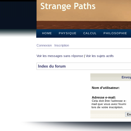
HOME
PHYSIQUE
CALCUL
PHILOSOPHIE
Connexion
Inscription
Voir les messages sans réponse
|
Voir les sujets actifs
Index du forum
Envoye
Nom d’utilisateur:
Adresse e-mail:
Cela doit être l’adresse e-
mail que vous avez fourni
lors de votre inscription.