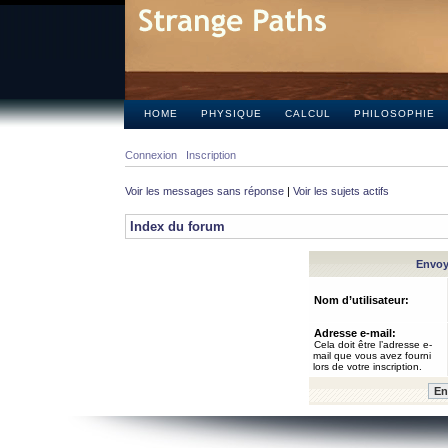
HOME
PHYSIQUE
CALCUL
PHILOSOPHIE
Connexion
Inscription
Voir les messages sans réponse
|
Voir les sujets actifs
Index du forum
Envoye
Nom d’utilisateur:
Adresse e-mail:
Cela doit être l’adresse e-
mail que vous avez fourni
lors de votre inscription.