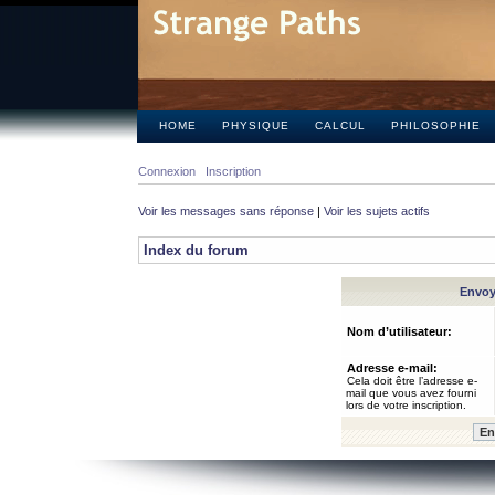
HOME
PHYSIQUE
CALCUL
PHILOSOPHIE
Connexion
Inscription
Voir les messages sans réponse
|
Voir les sujets actifs
Index du forum
Envoye
Nom d’utilisateur:
Adresse e-mail:
Cela doit être l’adresse e-
mail que vous avez fourni
lors de votre inscription.