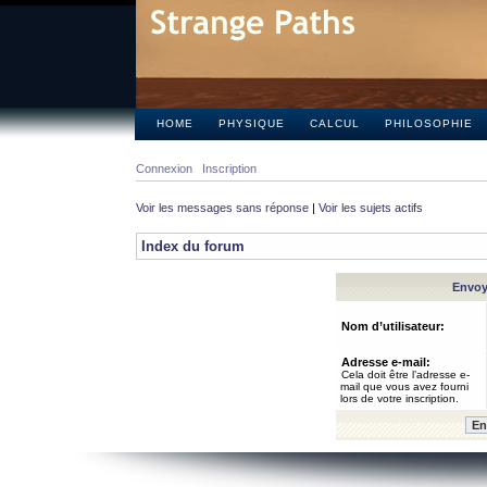
HOME
PHYSIQUE
CALCUL
PHILOSOPHIE
Connexion
Inscription
Voir les messages sans réponse
|
Voir les sujets actifs
Index du forum
Envoye
Nom d’utilisateur:
Adresse e-mail:
Cela doit être l’adresse e-
mail que vous avez fourni
lors de votre inscription.