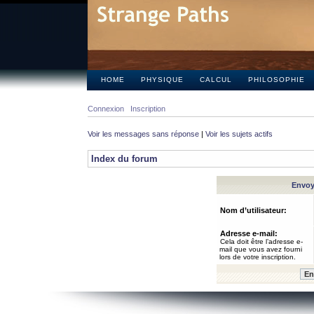
HOME
PHYSIQUE
CALCUL
PHILOSOPHIE
Connexion
Inscription
Voir les messages sans réponse
|
Voir les sujets actifs
Index du forum
Envoye
Nom d’utilisateur:
Adresse e-mail:
Cela doit être l’adresse e-
mail que vous avez fourni
lors de votre inscription.