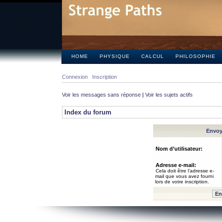
HOME
PHYSIQUE
CALCUL
PHILOSOPHIE
Connexion
Inscription
Voir les messages sans réponse
|
Voir les sujets actifs
Index du forum
Envoye
Nom d’utilisateur:
Adresse e-mail:
Cela doit être l’adresse e-
mail que vous avez fourni
lors de votre inscription.