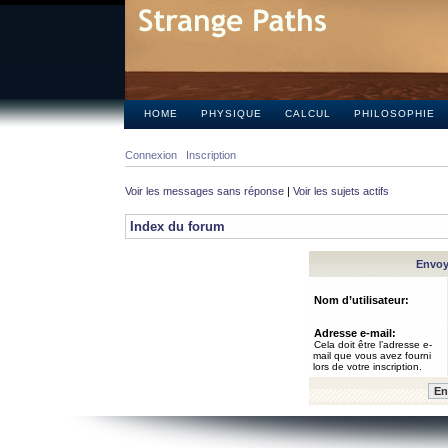
HOME
PHYSIQUE
CALCUL
PHILOSOPHIE
Connexion
Inscription
Voir les messages sans réponse
|
Voir les sujets actifs
Index du forum
Envoye
Nom d’utilisateur:
Adresse e-mail:
Cela doit être l’adresse e-
mail que vous avez fourni
lors de votre inscription.