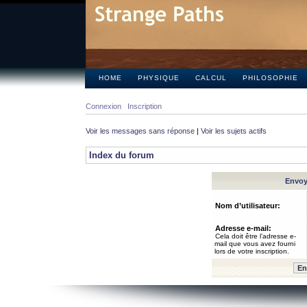
HOME
PHYSIQUE
CALCUL
PHILOSOPHIE
Connexion
Inscription
Voir les messages sans réponse
|
Voir les sujets actifs
Index du forum
Envoye
Nom d’utilisateur:
Adresse e-mail:
Cela doit être l’adresse e-
mail que vous avez fourni
lors de votre inscription.