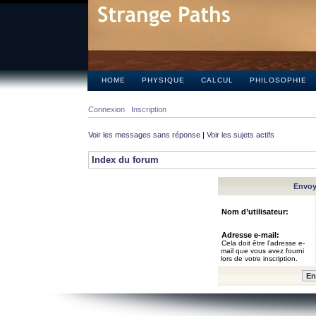
HOME
PHYSIQUE
CALCUL
PHILOSOPHIE
Connexion
Inscription
Voir les messages sans réponse
|
Voir les sujets actifs
Index du forum
Envoye
Nom d’utilisateur:
Adresse e-mail:
Cela doit être l’adresse e-
mail que vous avez fourni
lors de votre inscription.