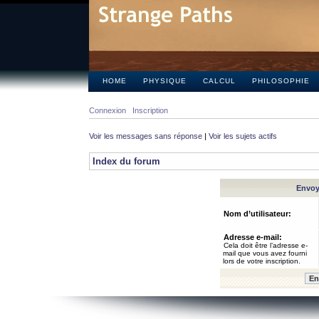
HOME
PHYSIQUE
CALCUL
PHILOSOPHIE
Connexion
Inscription
Voir les messages sans réponse
|
Voir les sujets actifs
Index du forum
Envoye
Nom d’utilisateur:
Adresse e-mail:
Cela doit être l’adresse e-
mail que vous avez fourni
lors de votre inscription.