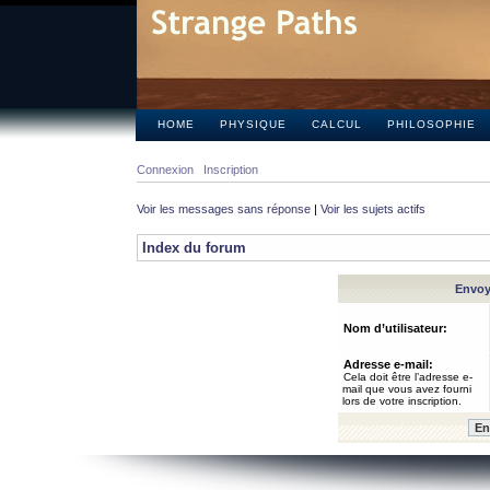
HOME
PHYSIQUE
CALCUL
PHILOSOPHIE
Connexion
Inscription
Voir les messages sans réponse
|
Voir les sujets actifs
Index du forum
Envoye
Nom d’utilisateur:
Adresse e-mail:
Cela doit être l’adresse e-
mail que vous avez fourni
lors de votre inscription.